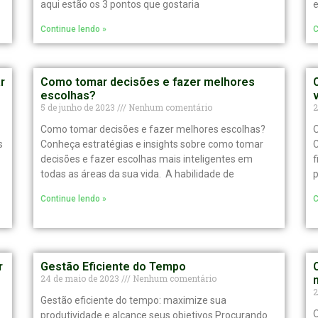
aqui estão os 3 pontos que gostaria
e
Continue lendo »
C
r
Como tomar decisões e fazer melhores
escolhas?
5 de junho de 2023
Nenhum comentário
2
Como tomar decisões e fazer melhores escolhas?
O
s
Conheça estratégias e insights sobre como tomar
C
decisões e fazer escolhas mais inteligentes em
f
todas as áreas da sua vida. A habilidade de
p
Continue lendo »
C
r
Gestão Eficiente do Tempo
24 de maio de 2023
Nenhum comentário
2
Gestão eficiente do tempo: maximize sua
O
produtividade e alcance seus objetivos Procurando