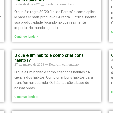
17 de abril de 2023
Nenhum comentário
O
O que é a regra 80/20 “Lei de Pareto” e como aplicá-
m
o
lo para ser mais produtivo? A regra 80/20: aumente
m
sua produtividade focando no que realmente
G
importa. No mundo agitado
C
Continue lendo »
O que é um hábito e como criar bons
2
hábitos?
27 de março de 2023
Nenhum comentário
C
O que é um hábito e como criar bons hábitos? A
d
ciência dos hábitos: Como criar bons hábitos para
s
transformar sua vida. Os hábitos são a base de
E
nossas vidas.
C
Continue lendo »