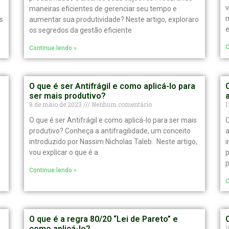
v
maneiras eficientes de gerenciar seu tempo e
m
s
aumentar sua produtividade? Neste artigo, exploraro
e
os segredos da gestão eficiente
C
Continue lendo »
O que é ser Antifrágil e como aplicá-lo para
ser mais produtivo?
8 de maio de 2023
Nenhum comentário
1
O que é ser Antifrágil e como aplicá-lo para ser mais
O
produtivo? Conheça a antifragilidade, um conceito
a
introduzido por Nassim Nicholas Taleb. Neste artigo,
i
vou explicar o que é a
p
p
Continue lendo »
C
O que é a regra 80/20 “Lei de Pareto” e
1
como aplicá-lo?