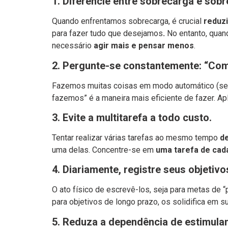
1.
Diferencie entre sobrecarga e sob
Quando enfrentamos sobrecarga, é crucial
reduzi
para fazer tudo que desejamos
.
No entanto, qua
necessário
agir mais e pensar menos
.
2.
Pergunte-se constantemente: “Co
Fazemos muitas coisas em modo automático (se
fazemos” é a maneira mais eficiente de fazer. Ap
3.
Evite a multitarefa a todo custo.
Tentar realizar várias tarefas ao mesmo tempo
de
uma delas. Concentre-se em
uma tarefa de cad
4.
Diariamente, registre seus objetivo
O ato físico de escrevê-los, seja para metas de 
para objetivos de longo prazo, os solidifica em s
5.
Reduza a dependência de estimulan